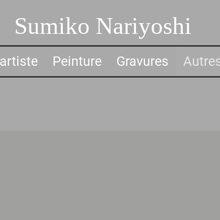
Sumiko Nariyoshi
artiste
Peinture
Gravures
Autre